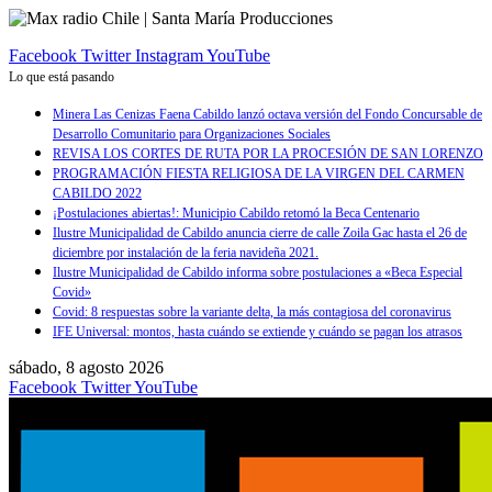
Facebook
Twitter
Instagram
YouTube
Lo que está pasando
Minera Las Cenizas Faena Cabildo lanzó octava versión del Fondo Concursable de
Desarrollo Comunitario para Organizaciones Sociales
REVISA LOS CORTES DE RUTA POR LA PROCESIÓN DE SAN LORENZO
PROGRAMACIÓN FIESTA RELIGIOSA DE LA VIRGEN DEL CARMEN
CABILDO 2022
¡Postulaciones abiertas!: Municipio Cabildo retomó la Beca Centenario
Ilustre Municipalidad de Cabildo anuncia cierre de calle Zoila Gac hasta el 26 de
diciembre por instalación de la feria navideña 2021.
Ilustre Municipalidad de Cabildo informa sobre postulaciones a «Beca Especial
Covid»
Covid: 8 respuestas sobre la variante delta, la más contagiosa del coronavirus
IFE Universal: montos, hasta cuándo se extiende y cuándo se pagan los atrasos
sábado, 8 agosto 2026
Facebook
Twitter
YouTube