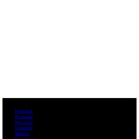
© 2026 Max radio Chile | Santa María Producciones.
Principal
Regional
Nacional
Deportes
Mundo