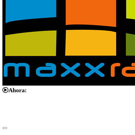
Ahora:
NATIVE
INTERNET
WEB
RADIO
PLAYER
PLUGIN
FOR
SHOUTCAST,