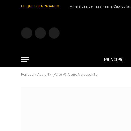
LO QUE ESTÁ PASANDO
Facebook
Twitter
YouTube
PRINCIPAL
Portada
»
Audio 17 (Parte A) Arturo Valdebenito