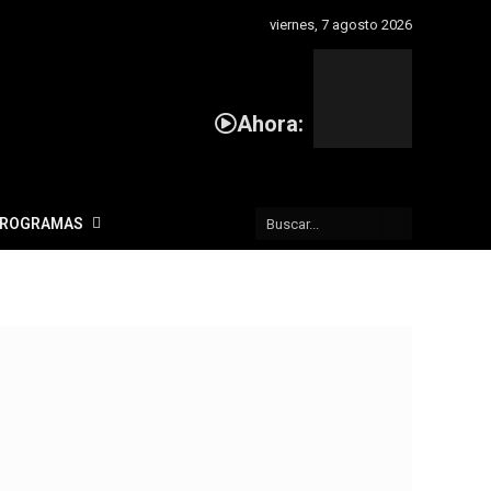
viernes, 7 agosto 2026
NATIVE
INTERNET
Ahora:
WEB
RADIO
PLAYER
PLUGIN
FOR
ROGRAMAS
SHOUTCAST
ICECAST
AND
RADIONOM
powered
by
Sodah
Webdesign
Mainz