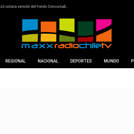
Minera Las Cenizas Faena Cabildo lanzó octava versión del Fondo Concursable de Desarrollo Comunitario para Organizaciones Sociales
REGIONAL
NACIONAL
DEPORTES
MUNDO
P